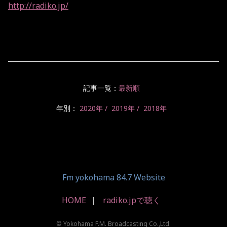
http://radiko.jp/
記事一覧：
最新順
年別：
2020年
2019年
2018年
Fm yokohama 84.7 Website
HOME
radiko.jpで聴く
© Yokohama F.M. Broadcasting Co.,Ltd.