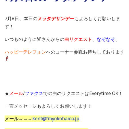
7月8日、本日の
メラタデサンデー
もよろしくお願いしま
す！
いつものように皆さんからの
曲リクエスト
、
なぞなぞ
、
ハッピーテレフォン
へのコーナー参戦お待ちしております
★
メール
/
ファクス
での曲のリクエストはEverytime OK！
一言メッセージもよろしくお願いします！
メール→→→
kent@fmyokohama.jp