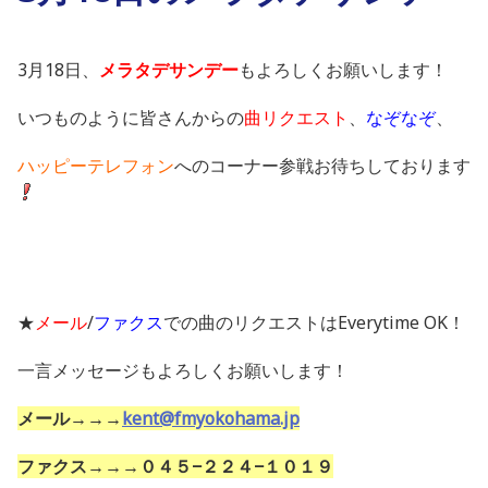
3月18日、
メラタデサンデー
もよろしくお願いします！
いつものように皆さんからの
曲リクエスト
、
なぞなぞ
、
ハッピーテレフォン
へのコーナー参戦お待ちしております
★
メール
/
ファクス
での曲のリクエストはEverytime OK！
一言メッセージもよろしくお願いします！
メール→→→
kent@fmyokohama.jp
ファクス→→→０４５−２２４−１０１９