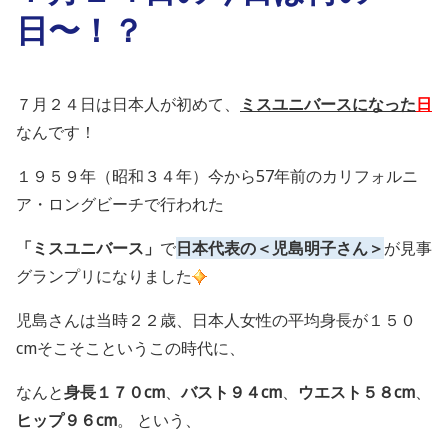
日〜！？
７月２４日は日本人が初めて、
ミスユニバースになった
日
なんです！
１９５９年（昭和３４年）今から57年前のカリフォルニ
ア・ロングビーチで行われた
「ミスユニバース」
で
日本代表の＜児島明子さん＞
が見事
グランプリになりました
児島さんは当時２２歳、日本人女性の平均身長が１５０
cmそこそこというこの時代に、
なんと
身長１７０cm
、
バスト９４cm
、
ウエスト５８cm
、
ヒップ９６cm
。 という、