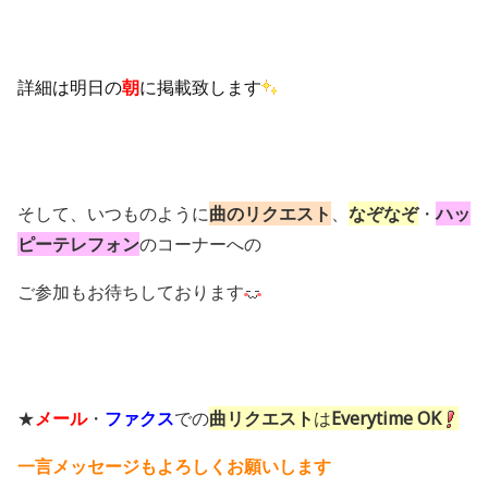
詳細は明日の
朝
に掲載致します
そして、いつものように
曲のリクエスト
、
なぞなぞ
・
ハッ
ピーテレフォン
のコーナーへの
ご参加もお待ちしております
★
メール
・
ファクス
での
曲リクエスト
は
Everytime OK
一言メッセージもよろしくお願いします