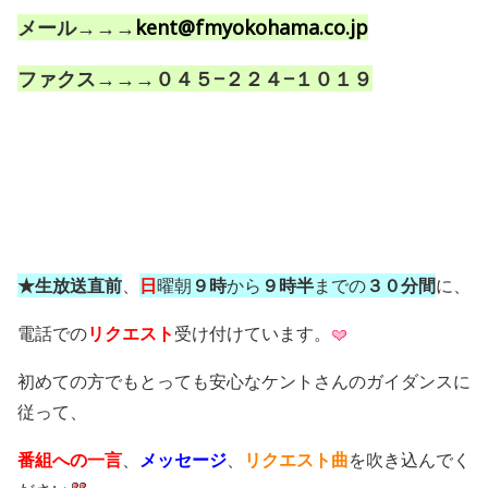
メール→→→
kent@fmyokohama.co.jp
ファクス→→→０４５−２２４−１０１９
★生放送直前
、
日
曜朝
９時
から
９時半
までの
３０分間
に、
電話での
リクエスト
受け付けています。
初めての方でもとっても安心なケントさんのガイダンスに
従って、
番組への一言
、
メッセージ
、
リクエスト曲
を吹き込んでく