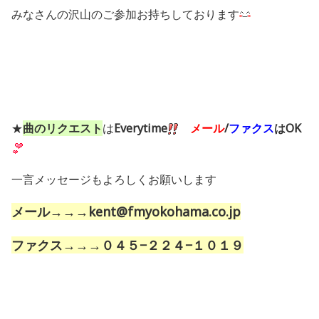
みなさんの沢山のご参加お持ちしております
★
曲のリクエスト
は
Everytime
メール
/
ファクス
はOK
一言メッセージもよろしくお願いします
メール→→→kent@fmyokohama.co.jp
ファクス→→→０４５−２２４−１０１９