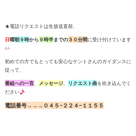
★電話リクエストは生放送直前、
日
曜
朝９時
から
９時半
までの
３０分間
に受け付けています
初めての方でもとっても安心なケントさんのガイダンスに
従って、
番組への一言
、
メッセージ
、
リクエスト曲
を吹き込んでく
ださい
電話番号→→→０４５−２２４−１１５５