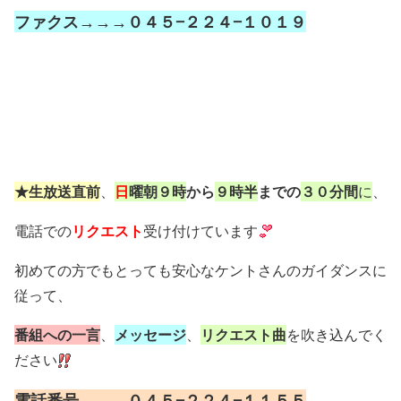
ファクス→→→０４５−２２４−１０１９
★生放送直前
、
日
曜朝９時
から
９時半
までの
３０分間
に
、
電話での
リクエスト
受け付けています
初めての方でもとっても安心なケントさんのガイダンスに
従って、
番組への一言
、
メッセージ
、
リクエスト曲
を吹き込んでく
ださい
電話番号→→→０４５−２２４−１１５５