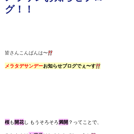
グ！！
皆さんこんばんは〜
メラタデサンデー
お知らせブログでぇ〜す
桜
も
開花
し もうそろそろ
満開
？ってことで、