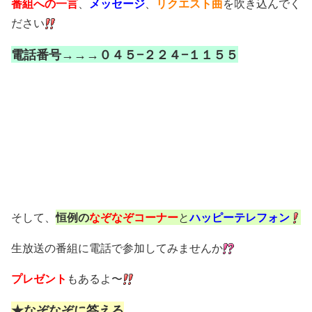
番組への一言
、
メッセージ
、
リクエスト曲
を吹き込んでく
ださい
電話番号→→→０４５−２２４−１１５５
そして、
恒例の
なぞなぞコーナー
と
ハッピーテレフォン
生放送の番組に電話で参加してみませんか
プレゼント
もあるよ〜
★なぞなぞに答える