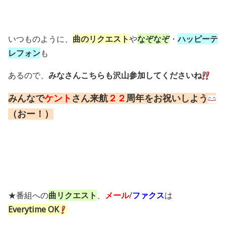
いつものように、
曲のリクエスト
や
なぞなぞ
・
ハッピーテ
レフォン
も
あるので、
みなさんこちらも沢山参加してくださいね
みんなで
ケント
さん来航
２２
周年をお祝いしよう
（おー！）
★番組への
曲リクエスト
、
メール
/
ファクス
は
Everytime OK