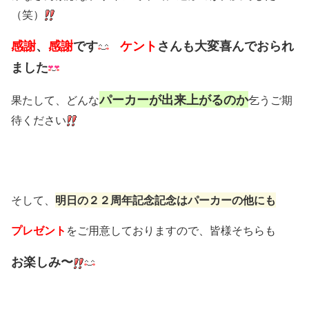
（笑）
感謝
、
感謝
です
ケント
さんも大変喜んでおられ
まし
た
パーカーが出来上がるのか
果たして、どんな
乞うご期
待ください
そして、
明日の２２周年記念記念はパーカーの他にも
プレゼント
をご用意しておりますので、皆様そちらも
お楽しみ〜