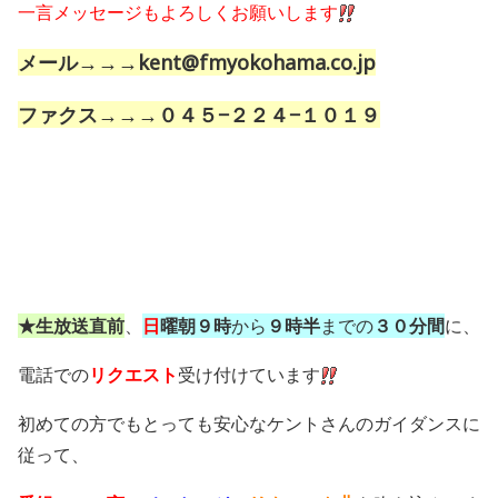
一言メッセージもよろしくお願いします
メール→→→kent@fmyokohama.co.jp
ファクス→→→０４５−２２４−１０１９
★生放送直前
、
日
曜朝９時
から
９時半
までの
３０分間
に、
電話での
リクエスト
受け付けています
初めての方でもとっても安心なケントさんのガイダンスに
従って、