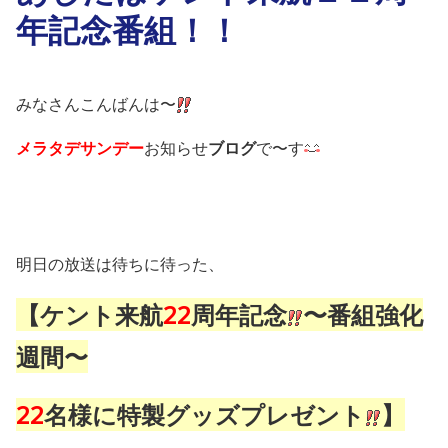
年記念番組！！
みなさんこんばんは〜
メラタデサンデー
お知らせ
ブログ
で〜す
明日の放送は待ちに待った、
【ケント来航
22
周年記念
〜番組強化
週間〜
22
名様に特製グッズプレゼント
】