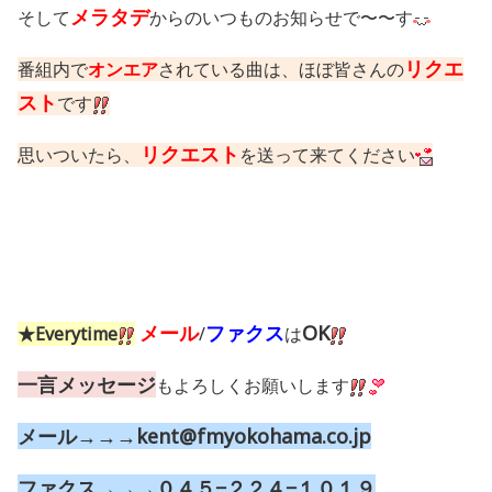
メラタデ
そして
からのいつものお知らせで〜〜す
リクエ
番組内で
オンエア
されている曲は、ほぼ皆さんの
スト
です
リクエスト
思いついたら、
を送って来てください
メール
ファクス
OK
★Everytime
/
は
一言メッセージ
もよろしくお願いします
メール→→→kent@fmyokohama.co.jp
ファクス→→→０４５−２２４−１０１９