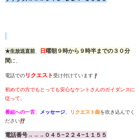
日
曜朝９時から９時半までの３０分
★生放送直前
、
間
に、
リクエスト
電話での
受け付けています
初めての方でもとっても安心なケントさんのガイダンスに
従って
、
番組への一言
、
メッセージ
、
リクエスト曲
を吹き込んでく
ださい
電話番号→→→０４５−２２４−１１５５