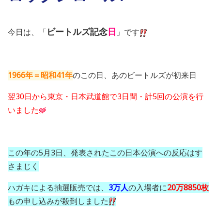
ビートルズ記念
日
今日は、「
」です
1966年＝昭和41年
のこの日、あのビートルズが初来日
翌30日から東京・日本武道館で3日間・計5回の公演を行
いました
この年の5月3日、発表されたこの日本公演への反応はす
さまじく
ハガキによる抽選販売
では、
3万人
の入場者に
20万8850枚
もの申し込みが殺到しました