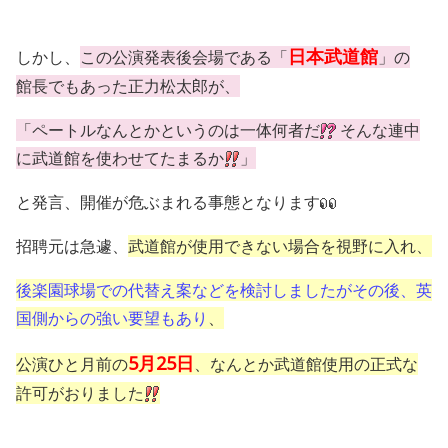
日本武道館
しかし、
この公演発表後会場である「
」の
館長
でもあった
正力
松太郎
が、
「ペートルなんとかというのは一体何者だ
そんな連中
に武道館を使わせてたまるか
」
と発言、
開催
が危ぶまれる事態となります
招聘元
は
急遽
、
武道館が使用できない場合を視野
に入れ、
後楽園球場での
代替え案
などを検討しましたがその後、英
国側からの強い要望もあり
、
5月25日
公演ひと月前の
、なんとか武道館使用の正式な
許可がおりました