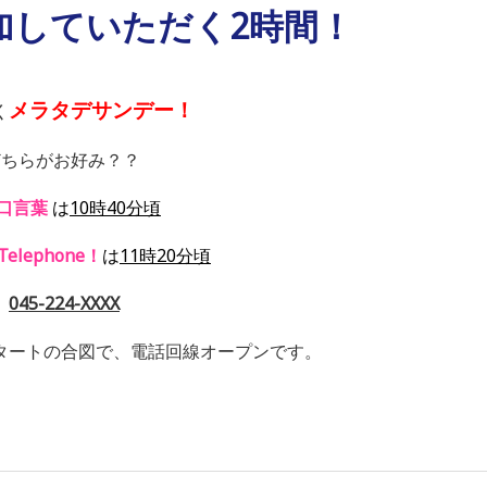
加していただく2時間！
メラタデサンデー！
く
どちらがお好み？？
口言葉
は
10時40分頃
 Telephone！
は
11時20分頃
⇒
045-224-XXXX
タートの合図で、電話回線オープンです。