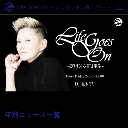
Life Goes On ～スワサントンBLUES～ -
Fm yokohama 84.7
年別ニュース一覧