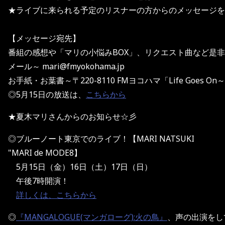
★ライブに来られる予定のリスナーの方からのメッセージを
【メッセージ宛先】
番組の感想や「マリの小悩みBOX」、リクエスト曲など是
メール～ mari@fmyokohama.jp
お手紙・お葉書～〒220-8110 FMヨコハマ「Life Goes O
◎5月15日の放送は、
こちらから
★夏木マリさんからのお知らせ☆彡
◎ブルーノート東京でのライブ！【MARI NATSUKI
"MARI de MODE8】
5月15日（金）16日（土）17日（日）
午後7時開演！
詳しくは、こちらから
◎
『MANGALOGUE(マンガローグ):火の鳥』
、声の出演をし