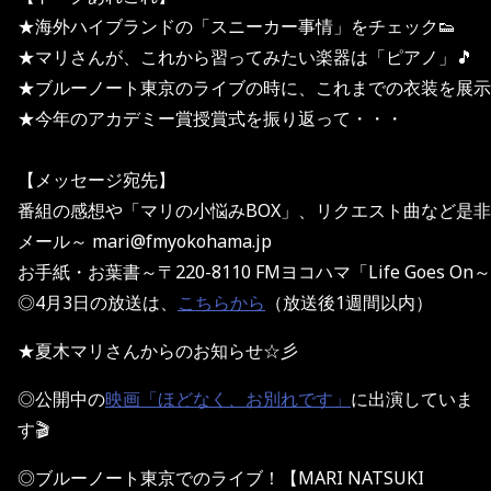
★海外ハイブランドの「スニーカー事情」をチェック👟
★マリさんが、これから習ってみたい楽器は「ピアノ」🎵
★ブルーノート東京のライブの時に、これまでの衣装を展示し
★今年のアカデミー賞授賞式を振り返って・・・
【メッセージ宛先】
番組の感想や「マリの小悩みBOX」、リクエスト曲など是
メール～ mari@fmyokohama.jp
お手紙・お葉書～〒220-8110 FMヨコハマ「Life Goes O
◎4月3日の放送は、
こちらから
（放送後1週間以内）
★夏木マリさんからのお知らせ☆彡
◎公開中の
映画「ほどなく、お別れです」
に出演していま
す🎬
◎ブルーノート東京でのライブ！【MARI NATSUKI