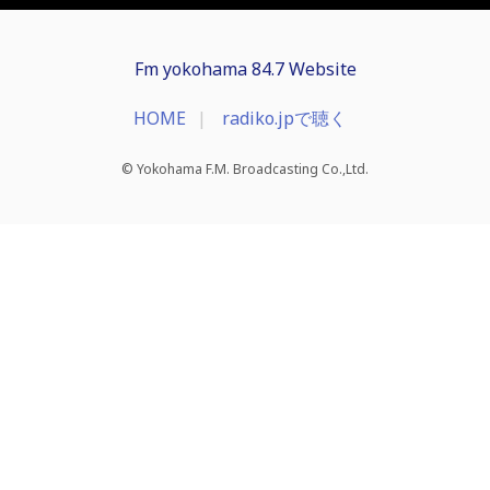
Fm yokohama 84.7 Website
HOME
radiko.jpで聴く
© Yokohama F.M. Broadcasting Co.,Ltd.