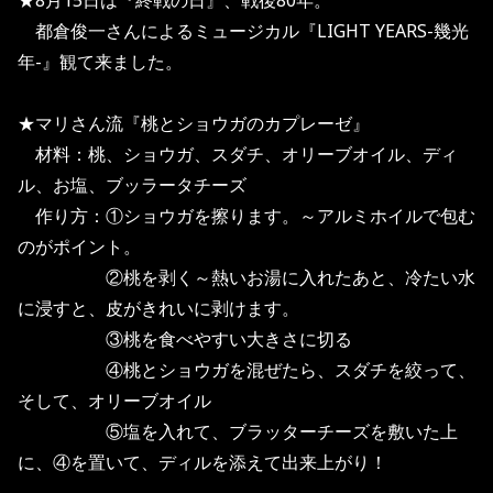
★8月15日は『終戦の日』、戦後80年。
都倉俊一さんによるミュージカル『LIGHT YEARS-幾光
年-』観て来ました。
★マリさん流『桃とショウガのカプレーゼ』
材料：桃、ショウガ、スダチ、オリーブオイル、ディ
ル、お塩、ブッラータチーズ
作り方：①ショウガを擦ります。～アルミホイルで包む
のがポイント。
②桃を剥く～熱いお湯に入れたあと、冷たい水
に浸すと、皮がきれいに剥けます。
③桃を食べやすい大きさに切る
④桃とショウガを混ぜたら、スダチを絞って、
そして、オリーブオイル
⑤塩を入れて、ブラッターチーズを敷いた上
に、④を置いて、ディルを添えて出来上がり！