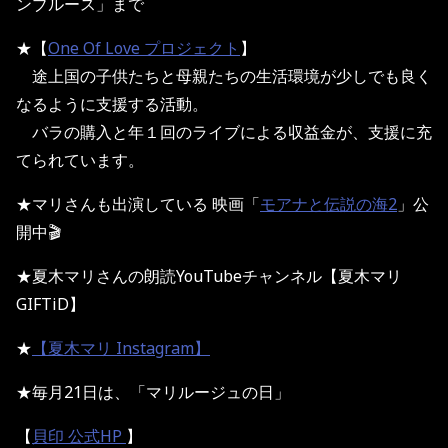
ンブルース」まで
★【
One Of Love プロジェクト
】
途上国の子供たちと母親たちの生活環境が少しでも良く
なるように支援する活動。
バラの購入と年１回のライブによる収益金が、支援に充
てられています。
★マリさんも出演している 映画「
モアナと伝説の海2
」公
開中🎬
★夏木マリさんの朗読YouTubeチャンネル【夏木マリ
GIFTiD】
★
【夏木マリ Instagram】
★毎月21日は、「マリルージュの日」
【
貝印 公式HP
】