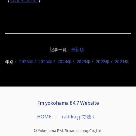
【
貝印 公式HP
】
記事一覧：
最新順
年別：
2026年
2025年
2024年
2023年
2022年
2021年
Fm yokohama 84.7 Website
HOME
radiko.jpで聴く
© Yokohama F.M. Broadcasting Co.,Ltd.