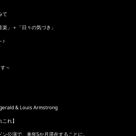
みて
音楽」＋「日々の気づき」
～♪
います～
zgerald & Louis Armstrong
れこれ】
ドン公演で、来年5か月滞在することに。