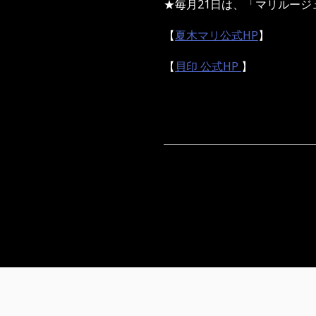
★毎月21日は、「マリルージ
【
夏木マリ公式HP
】
【
貝印 公式HP
】