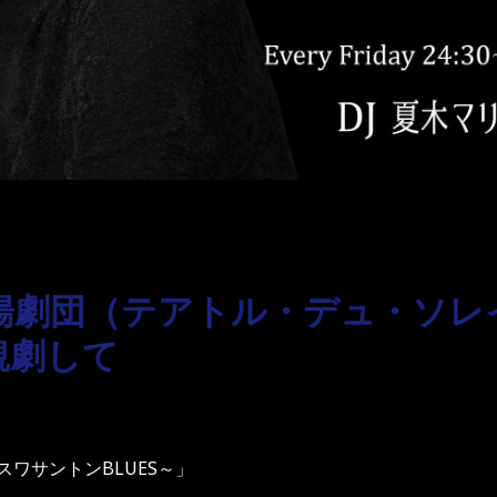
陽劇団（テアトル・デュ・ソレ
観劇して
n～スワサントンBLUES～」