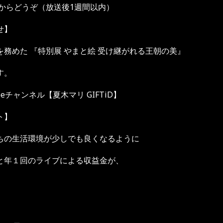
koからどうぞ（放送後1週間以内）
せ】
務めた 『特別展 やまと絵 受け継がれる王朝の美』
す。
eチャンネル【夏木マリ GIFTiD】
クト】
の生活環境が少しでも良くなるように
年１回のライブによる収益金が、