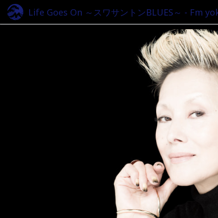
Life Goes On ～スワサントンBLUES～ - Fm yok