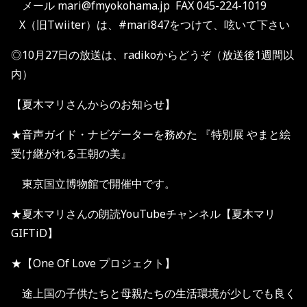
メール mari@fmyokohama.jp FAX 045-224-1019
X（旧Twiiter）は、#mari847をつけて、呟いて下さい
◎10月27日の放送は、radikoからどうぞ（放送後1週間以
内）
【夏木マリさんからのお知らせ】
★音声ガイド・ナビゲーターを務めた 『特別展 やまと絵
受け継がれる王朝の美』
東京国立博物館で開催中です。
★夏木マリさんの朗読YouTubeチャンネル【夏木マリ
GIFTiD】
★【One Of Love プロジェクト】
途上国の子供たちと母親たちの生活環境が少しでも良く