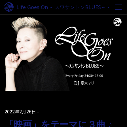
Life Goes On ～スワサントンBLUES～ -
Fm yokohama 84.7
2022年2月26日
「映画」をテーマに３曲 ♪