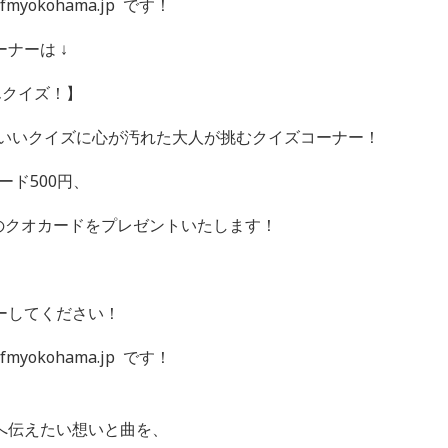
yokohama.jp です！
ナーは ↓
んクイズ！】
わいいクイズに心が汚れた大人が挑むクイズコーナー！
ード500円、
分のクオカードをプレゼントいたします！
ーしてください！
yokohama.jp です！
へ伝えたい想いと曲を、