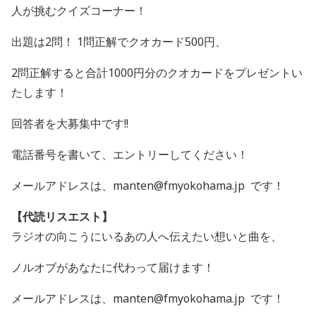
人が挑むクイズコーナー！
出題は
2
問！
1
問正解でクオカード
500
円、
2
問正解すると合計
1000
円分のクオカードをプレゼントい
たします！
回答者を大募集中です
!!
電話番号を書いて、エントリーしてください！
メールアドレスは、manten@fmyokohama.jp です！
【代読リスエスト】
ラジオの向こうにいるあの人へ伝えたい想いと曲を、
ノルオブがあなたに代わって届けます！
メールアドレスは、manten@fmyokohama.jp です！