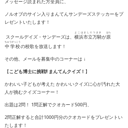
メッセージ読まれた方全員に、
ノルオブのサイン入り
まんてんサンデーズステッカーを
プ
レゼントいたします！
よこはましりつまき
はら
スクールデイズ・サンデーズは、
横浜市立万騎
が
原
ちゅうがっこう
中学校
の校歌を
放送します！
その他、メールを募集中のコーナーは ↓
【
こども博士に挑戦
!!
まんてんクイズ！
】
かわいい子どもが考えた かわいいクイズに心が汚れた大
人が挑むクイズコーナー！
出題は
2
問！
1
問正解でクオカード
500
円、
2
問正解すると合計
1000
円分のクオカードをプレゼントい
たします！