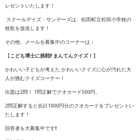
レゼントいたします！
スクールデイズ・サンデーズは、
松田
町立
松田
小学校
の
校歌を
放送します！
その他、メールを募集中のコーナーは ↓
【
こども博士に挑戦
!!
まんてんクイズ！
】
かわいい子どもが考えた かわいいクイズに心が汚れた大
人が挑むクイズコーナー！
出題は
2
問！
1
問正解でクオカード
500
円、
2
問正解すると合計
1000
円分のクオカードをプレゼントい
たします！
回答者を大募集中です
!!