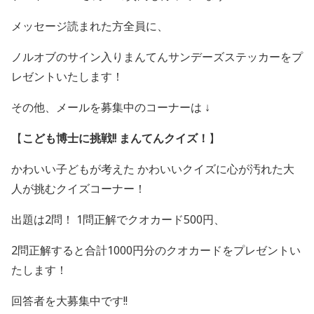
メッセージ読まれた方全員に、
ノルオブのサイン入り
まんてんサンデーズステッカーを
プ
レゼントいたします！
その他、メールを募集中のコーナーは ↓
【
こども博士に挑戦
!!
まんてんクイズ！
】
かわいい子どもが考えた かわいいクイズに心が汚れた大
人が挑むクイズコーナー！
出題は
2
問！
1
問正解でクオカード
500
円、
2
問正解すると合計
1000
円分のクオカードをプレゼントい
たします！
回答者を大募集中です
!!