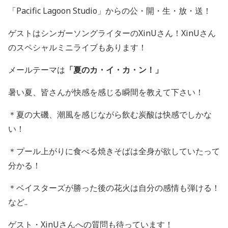
「
Pacific Lagoon Studio
」からの公・開・生・放・送！
ゲストはシンガーソングライターの
XinU
さん！
XinU
さん
のスペシャルミニライブもあります！
メールテーマは
「夏のカ・イ・カ・ン！」
暑い夏、
皆さんが快感を感じる瞬間を教えて下さい！
＊夏の大磯、潮風を感じながら飲む炭酸は快感でしかな
い！
＊プール上がりに食べる焼きそばは全身が欲していたって
分かる！
＊ベイスターズが勝った後の花火は自分の感情も弾ける！
など
..
ゲスト・
XinU
さんへの質問も待っています！