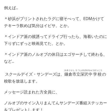
例えば...
＊砂浜がプリントされたラグに寝そべって、
EDM
かけて
テキーラ飲めば気分はイビサ、とか。
＊インドア派の彼誘ってドライブ行ったら、海着いたのに
下りずにずっと映画見てた、とか。
＊インドア派のノルオブの休日はエゴサーチして終わる、
など...
かまくら
しりつ
ふかさわ
ちゅうがっこう
スクールデイズ・サンデーズは、
鎌倉
市立
深沢
中学校
の
校歌を放送します。
メッセージ読まれた方全員に、
ノルオブのサイン入りまんてんサンデーズ番組ステッカー
をプレゼントします！