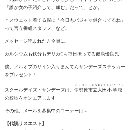
「誰か女の子紹介して、頼む」だって、とか。
＊スウェット着てる僕に「今日もパジャマ似合ってるね」
って言う番組スタッフ、など。
メッセージ読まれた方全員に、
カルシウムも鉄分もデリカ
C
も毎日摂ってる健康優良児
僕、ノルオブのサイン入りまんてんサンデーズステッカー
をプレゼント！
いせはら
しりつ
おおた
しょうがっこう
スクールデイズ・サンデーズは、
伊勢原
市立
大田
小学校
の校歌をオンエアします！
その他、メールを募集中のコーナーは ↓
【代読リスエスト】