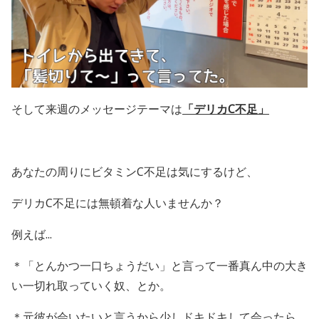
そして来週のメッセージテーマは
「デリカ
C
不足」
あなたの周りにビタミン
C
不足は気にするけど、
デリカ
C
不足には無頓着な人いませんか？
例えば...
＊「とんかつ一口ちょうだい」と言って一番真ん中の大き
い一切れ取っていく奴、とか。
＊元彼が会いたいと言うから少しドキドキして会ったら、