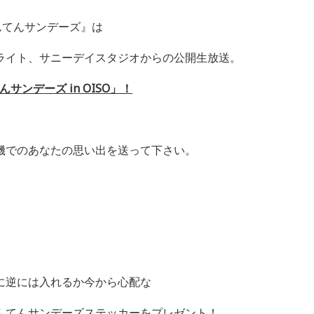
んてんサンデーズ』は
ライト、サニーデイスタジオからの公開生放送。
んサンデーズ
in OISO
」！
磯でのあなたの思い出を送って下さい。
、
に逆には入れるか今から心配な
んてんサンデーズステッカーをプレゼント！