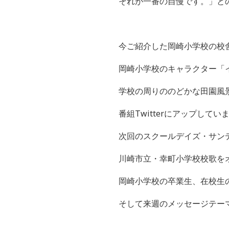
それが一番の自慢です。」と
今ご紹介した
岡崎小学校
の校
岡崎小学校のキャラクター「
学校の周りののどかな田園風
番組
Twitter
にアップしてい
次回のスクールデイズ・サン
川崎市立・幸町小学校校歌を
岡崎小学校の卒業生、在校生
そして来週のメッセージテー