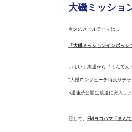
大磯ミッショ
今週のメールテーマは....
「大磯ミッションインポッシ
いよいよ来週から『まんてん
“大磯ロングビーチ特設サテ
5週連続公開生放送に突入し
題して、
FM
ヨコハマ「まんて