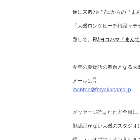
遂に来週
7
月
17
日からの『ま
『大磯ロングビーチ特設サテ
題して、
FM
ヨコハマ「まんて
今年の夏物語の舞台となる大
メールは👇
manten@fmyokohama.jp
メッセージ読まれた方全員に
顔認証がない大磯のスタジオ
僕、ノルオブのサイン入りま