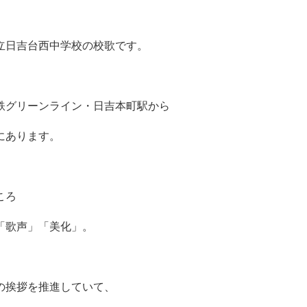
立
日吉台西中学校の
校歌です。
鉄グリーンライン・日吉
本町駅から
にあります。
ころ
「歌声」「美化」。
の挨拶を推進していて、