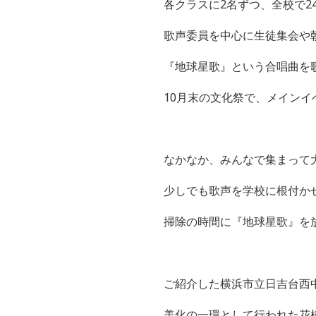
各クラスに
2
名ずつ、全校で
2
歌声委員を中心に生徒集会や
『地球星歌』という合唱曲を
10月末の文化祭で、メイン
なかなか、みんなで集まって
少しでも歌声を学校に根付か
掃除の時間に『地球星歌』を
ご紹介した
横浜市立日吉台西
美化の一環として行われた花