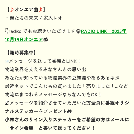
【
♪
オンエア曲
♪
】
・僕たちの未来 / 家入レオ
👇radiko でもお聴きいただけます🎧️
RADIO LINK 2025年
10月19日オンエア
📻
【随時募集中】
✉
メッセージ
を送って番組とLINK！
物流業界を支えるみなさんとの思い出
あなたが知っている物流業界の豆知識やあるあるネタ
最近ネットでこんなもの買いました！売りました！...など
物流にまつわるメッセージならなんでもOK！
🎁メッセージを紹介させていただいた方全員に
番組オリジ
ナルステッカー
をプレゼント🎁
小林さんのサイン入りステッカーをご希望の方はメールに
「サイン希望」と書いて送ってください！