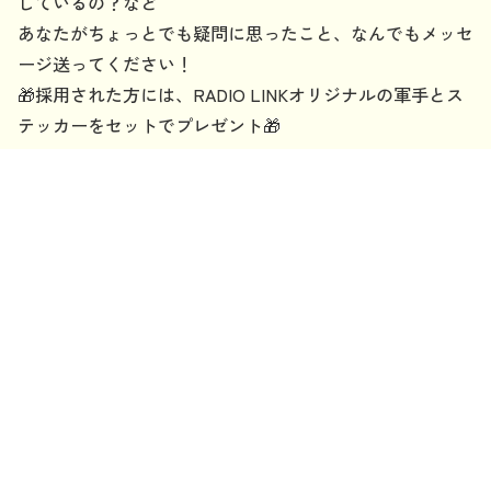
しているの？など
あなたがちょっとでも疑問に思ったこと、なんでもメッセ
ージ送ってください！
🎁採用された方には、RADIO LINKオリジナルの軍手とス
テッカーをセットでプレゼント🎁
✉
：
link
＠
fmyokohama.jp