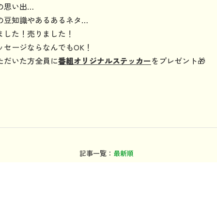
の思い出…
の豆知識やあるあるネタ…
ました！売りました！
ッセージならなんでもOK！
ただいた方全員に
番組オリジナルステッカー
をプレゼント🎁
記事一覧：
最新順
年別：
2025年
2024年
2023年
2022年
カテゴリ：
TOPICS
番組を聴く