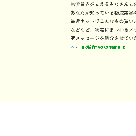
物流業界を支えるみなさんと
あなたが知っている物流業界
最近ネットでこんなもの買い
などなど、物流にまつわるメ
🎁メッセージを紹介させてい
✉
：
link
＠
fmyokohama.jp