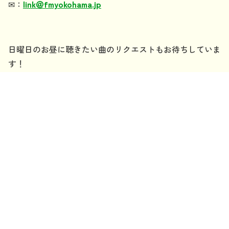
✉
：
link
＠
fmyokohama.jp
日曜日のお昼に聴きたい曲のリクエストもお待ちしていま
す！
【
♪
本日のミュージックリンク
♪
】
・完全感覚Dreamer / ONE OK ROCK
・紅蓮華 / LiSA
記事一覧：
最新順
年別：
2025年
2024年
2023年
2022年