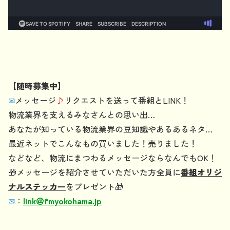
【随時募集中】
✉
メッセージ
♪
リクエストを送って番組とLINK！
物流業界を支えるみなさんとの思い出…
あなたが知っている物流業界の豆知識やあるあるネタ…
最近ネットでこんなもの買いました！売りました！
などなど、物流にまつわるメッセージならなんでもOK！
🎁メッセージを紹介させていただいた方全員に
番組オリジ
ナルステッカー
をプレゼント🎁
✉
：
link
＠
fmyokohama.jp