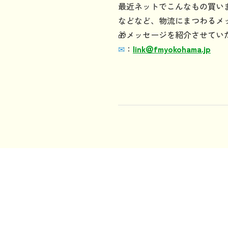
最近ネットでこんなもの買い
などなど、物流にまつわるメ
🎁メッセージを紹介させてい
✉
：
link
＠
fmyokohama.jp