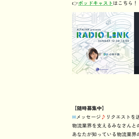
👉
ポッドキャスト
はこちら！
【随時募集中】
✉
メッセージ
♪
リクエストを送
物流業界を支えるみなさんと
あなたが知っている物流業界