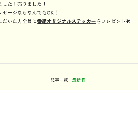
ました！売りました！
ッセージならなんでもOK！
ただいた方全員に
番組オリジナルステッカー
をプレゼント🎁
記事一覧：
最新順
年別：
2025年
2024年
2023年
2022年
カテゴリ：
TOPICS
番組を聴く