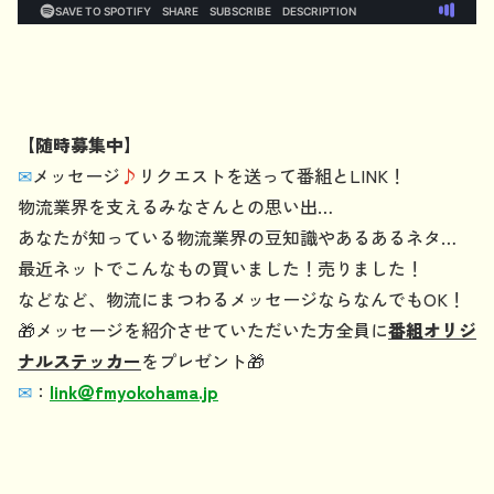
【随時募集中】
✉
メッセージ
♪
リクエストを送って番組とLINK！
物流業界を支えるみなさんとの思い出…
あなたが知っている物流業界の豆知識やあるあるネタ…
最近ネットでこんなもの買いました！売りました！
などなど、物流にまつわるメッセージならなんでもOK！
🎁メッセージを紹介させていただいた方全員に
番組オリジ
ナルステッカー
をプレゼント🎁
✉
：
link
＠
fmyokohama.jp