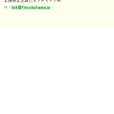
✉
：
link
＠
fmyokohama.jp
記事一覧：
最新順
年別：
2025年
2024年
2023年
2022年
カテゴリ：
TOPICS
番組を聴く
Fm yokohama 84.7 Website
HOME
radiko.jpで聴く