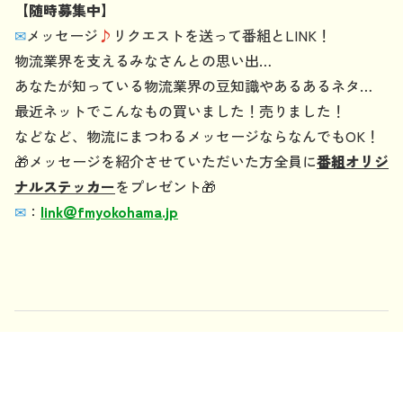
【随時募集中】
✉
メッセージ
♪
リクエストを送って番組とLINK！
物流業界を支えるみなさんとの思い出…
あなたが知っている物流業界の豆知識やあるあるネタ…
最近ネットでこんなもの買いました！売りました！
などなど、物流にまつわるメッセージならなんでもOK！
🎁メッセージを紹介させていただいた方全員に
番組オリジ
ナルステッカー
をプレゼント🎁
✉
：
link
＠
fmyokohama.jp
記事一覧：
最新順
年別：
2025年
2024年
2023年
2022年