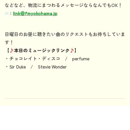
などなど、物流にまつわるメッセージならなんでもOK！
✉
：
link
＠
fmyokohama.jp
日曜日のお昼に聴きたい曲のリクエストもお待ちしていま
す！
【
♪
本日のミュージックリンク
♪
】
・チョコレイト・ディスコ / perfume
・Sir Duke / Stevie Wonder
記事一覧：
最新順
年別：
2025年
2024年
2023年
2022年