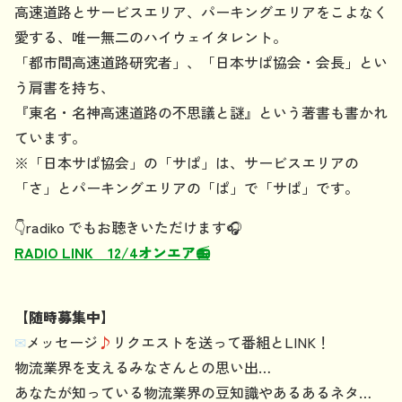
高速道路とサービスエリア、パーキングエリアをこよなく
愛する、唯一無二のハイウェイタレント。
「都市間高速道路研究者」、「日本サぱ協会・会長」とい
う肩書を持ち、
『東名・名神高速道路の不思議と謎』という著書も書かれ
ています。
※「日本サぱ協会」の「サぱ」は、サービスエリアの
「さ」とパーキングエリアの「ぱ」で「サぱ」です。
👇radiko でもお聴きいただけます🎧️
RADIO LINK 12/4オンエア📻
【随時募集中】
✉
メッセージ
♪
リクエストを送って番組とLINK！
物流業界を支えるみなさんとの思い出…
あなたが知っている物流業界の豆知識やあるあるネタ…