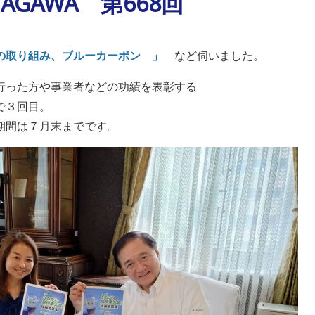
ANAGAWA 第668回
の取り組み、ブルーカーボン 」
など伺いました。
行った方や事業者などの功績を表彰する
で３回目。
期間は７月末までです。