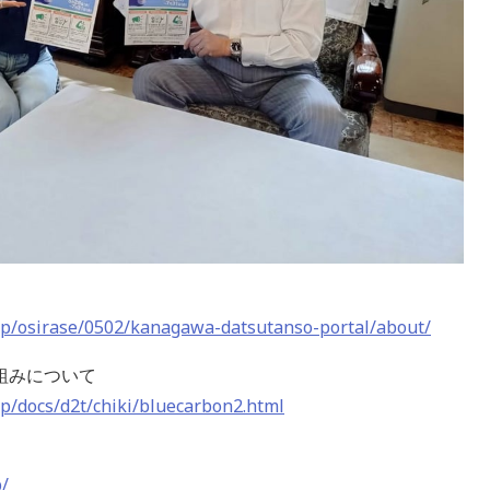
jp/osirase/0502/kanagawa-datsutanso-portal/about/
組みについて
p/docs/d2t/chiki/bluecarbon2.html
/