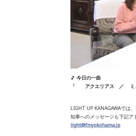
🎵
今日の一曲
「 アクエリアス ／ ミ
LIGHT UP KANAGAW
知事へのメッセージも下記ア
light@fmyokohama.jp