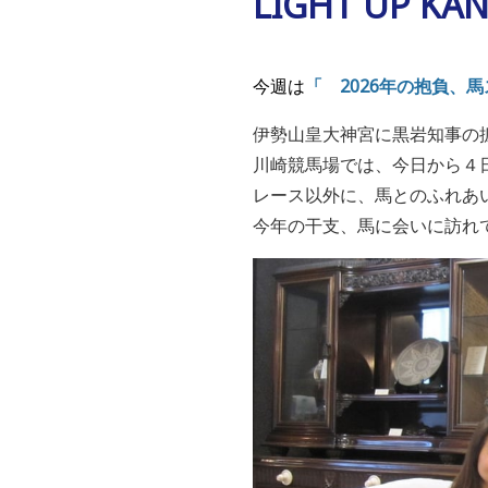
LIGHT UP K
今週は
「 2026年の抱負、
伊勢山皇大神宮に黒岩知事の拡
川崎競馬場では、今日から４
レース以外に、馬とのふれあ
今年の干支、馬に会いに訪れ