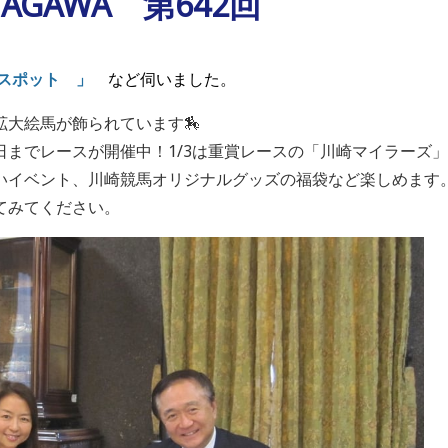
ANAGAWA 第642回
馬スポット 」
など伺いました。
大絵馬が飾られています🏇
日までレースが開催中！1/3は重賞レースの「川崎マイラーズ」
いイベント、川崎競馬オリジナルグッズの福袋など楽しめます
てみてください。