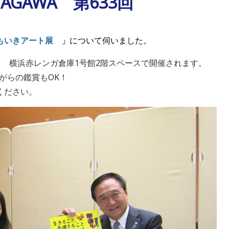
ANAGAWA 第633回
もいきアート展 」
について伺いました。
日） 横浜赤レンガ倉庫1号館2階スペースで開催されます。
がらの鑑賞もOK！
ください。