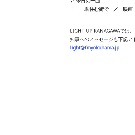
🎵
今日の一曲
「 君住む街で ／ 映画
LIGHT UP KANAGAW
知事へのメッセージも下記ア
light@fmyokohama.jp