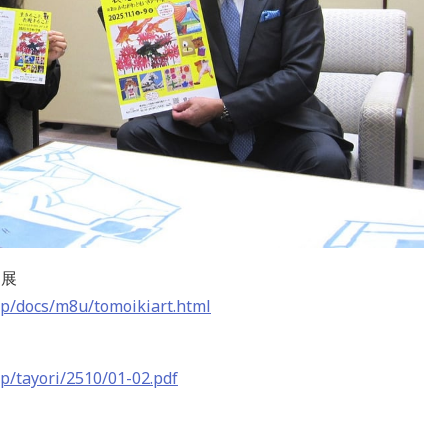
ト展
jp/docs/m8u/tomoikiart.html
p/tayori/2510/01-02.pdf