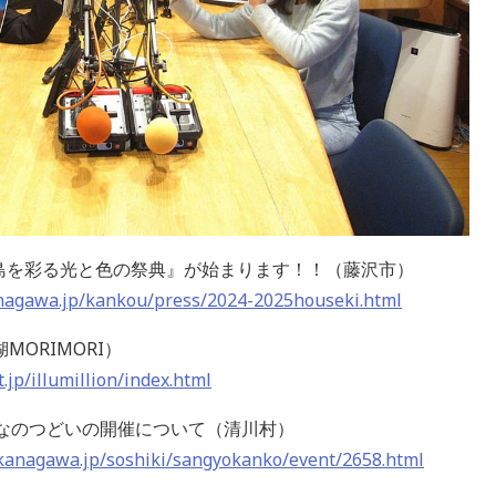
江の島を彩る光と色の祭典』が始まります！！（藤沢市）
kanagawa.jp/kankou/press/2024-2025houseki.html
ORIMORI）
jp/illumillion/index.html
んなのつどいの開催について（清川村）
kanagawa.jp/soshiki/sangyokanko/event/2658.html