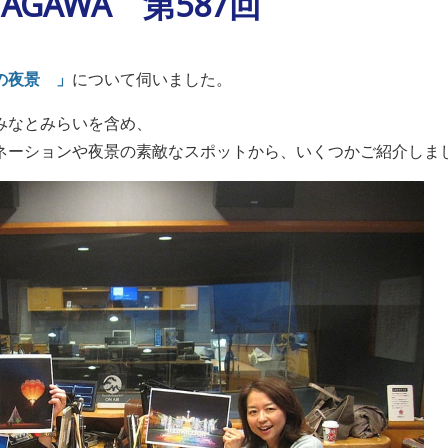
ANAGAWA 第587回
わの夜景
」
について伺いました。
みなとみらいを含め、
ネーションや夜景の素敵なスポットから、いくつかご紹介しま