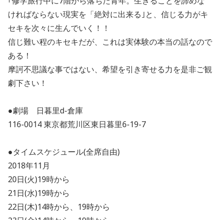
｢修学旅行中に7階から落ちた青年。生きることを諦めな
ければならない現実を「絶対に出来る｣と、信じる力がキ
セキを次々に生んでいく！！
信じ難い程のキセキだが、これは実体験の本当の話なので
ある！
摩訶不思議な事ではない、希望を引き寄せる力を是非ご観
劇下さい！
●劇場 日暮里d-倉庫
116-0014 東京都荒川区東日暮里6-19-7
●タイムスケジュール(全席自由)
2018年11月
20日(火)19時から
21日(水)19時から
22日(木)14時から、19時から