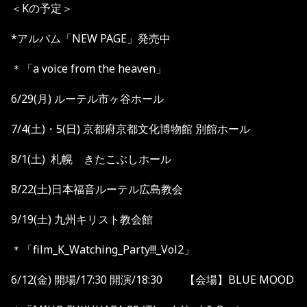
＜Kの予定＞
*アルバム「NEW PAGE」発売中
＊「
a voice from the heaven
」
6/29(
月
)
ルーテル市ヶ谷ホール
7/4(
土
)
・
5(
日
)
京都府京都文化博物館
別館ホール
8/1(土) 札幌 きたこぶしホール
8/22(
土
)
日本福音ルーテル広島教会
9/19(
土
)
九州キリスト教会館
＊「film_K_Watching_Party!!!_Vol2」
6/12(金) 開場/17:30 開演/18:30 【会場】BLUE MOOD