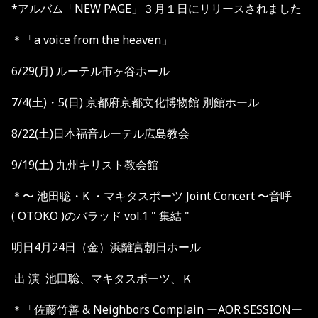
*アルバム「NEW PAGE」３月１日にリリースされました
＊「
a voice from the heaven
」
6/29(
月
)
ルーテル市ヶ谷ホール
7/4(
土
)
・
5(
日
)
京都府京都文化博物館
別館ホール
8/22(
土
)
日本福音ルーテル広島教会
9/19(
土
)
九州キリスト教会館
＊
〜
池田聡・
K
・マキタスポーツ
Joint Concert
〜音呼
( OTOKO )
のバラッド
vol.1 "
集結
"
明日4
月
24
日（金）
浜離宮朝日ホール
出
演
池田聡、マキタスポーツ、Ｋ
＊「佐藤竹善 & Neighbors Complain ーAOR SESSIONー