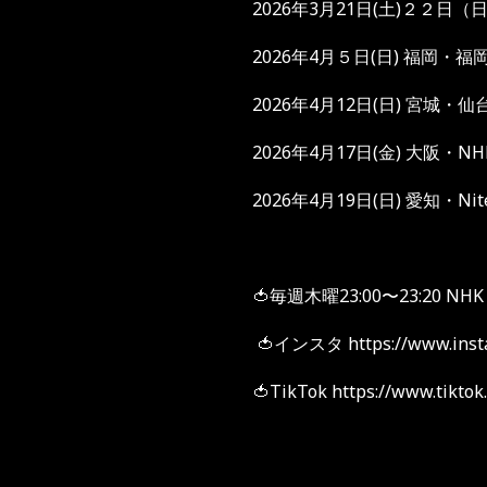
2026
年
3
月
21
日
(
土
)
２２日（
2026
年
4
月５日
(
日
)
福岡・福
2026
年
4
月
12
日
(
日
)
宮城・仙
2026
年
4
月
17
日
(
金
)
大阪・
NH
2026
年
4
月
19
日
(
日
)
愛知・
Nit
🍅毎週木曜23:00〜23:20 
🍅インスタ https://www.inst
🍅TikTok https://www.tikto