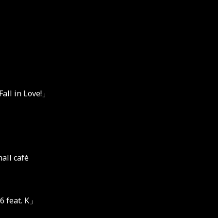
all in Love!
」
all café
 feat. K
」