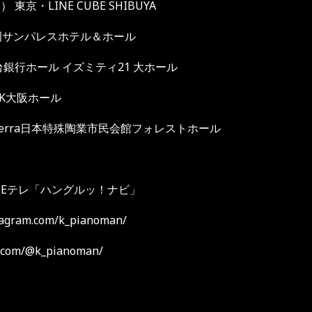
日）
東京・
LINE CUBE SHIBUYA
岡サンパレスホテル＆ホール
台銀行ホール
イズミティ
21
大ホール
K
大阪ホール
erra
⽇本特殊陶業市⺠会館フォレストホール
NHK Eテレ「ハングルッ！ナビ」
agram.com/k_pianoman/
k.com/@k_pianoman/