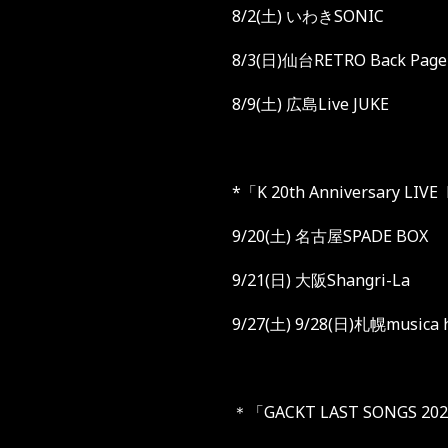
8/2(
土
)
いわき
SONIC
8/3(
日
)
仙台
RETRO Back Page
8/9(
土
)
広島
Live JUKE
*「
K 20th Anniversary LIVE F
9/20(
土
)
名古屋
SPADE BOX
9/21(
日
)
大阪
Shangri-La
9/27(
土
) 9/28(
日
)
札幌
musica h
＊「
GACKT LAST SONGS 2026