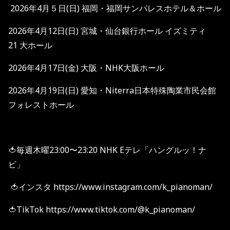
2026
年
4
月５日
(
日
)
福岡・福岡サンパレスホテル＆ホール
2026
年
4
月
12
日
(
日
)
宮城・仙台銀行ホール
イズミティ
21
大ホール
2026
年
4
月
17
日
(
金
)
大阪・
NHK
大阪ホール
2026
年
4
月
19
日
(
日
)
愛知・
Niterra
⽇本特殊陶業市⺠会館
フォレストホール
🍅毎週木曜23:00〜23:20 NHK Eテレ「ハングルッ！ナ
ビ」
🍅インスタ https://www.instagram.com/k_pianoman/
🍅TikTok https://www.tiktok.com/@k_pianoman/