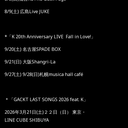
8/9(
土
)
広島
Live JUKE
*「
K 20th Anniversary LIVE Fall in Love!
」
9/20(
土
)
名古屋
SPADE BOX
9/21(
日
)
大阪
Shangri-La
9/27(
土
) 9/28(
日
)
札幌
musica hall café
＊「
GACKT LAST SONGS 2026 feat. K
」
2026
年
3
月
21
日
(
土
)
２２日（日）
東京・
LINE CUBE SHIBUYA