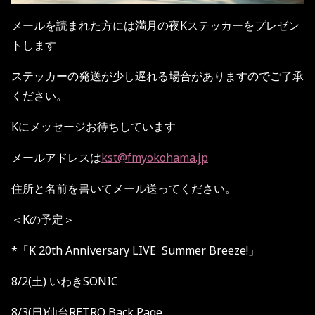
メールを読まれた方には満月の夜Kステッカーをプレゼン
トします
ステッカーの発送が少し遅れる場合がありますのでご了承
ください。
Kにメッセージお待ちしています
メールアドレスは
kst@fmyokohama.jp
住所と名前を書いてメール送ってください。
＜Kの予定＞
*「
K 20th Anniversary LIVE Summer Breeze!
」
8/2(
土
)
いわき
SONIC
8/3(
日
)
仙台
RETRO Back Page