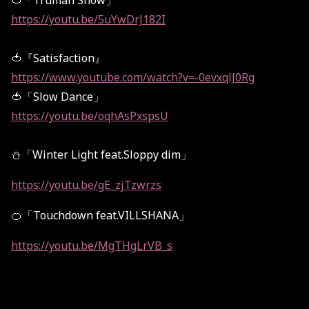
🍅「Truman Show」
https://youtu.be/5uYwDrJ182I
🍅『Satisfaction』
https://www.youtube.com/watch?v=-0evxqlJ0Rg
🍅「Slow Dance」
https://youtu.be/oqhAsPxspsU
⛄️「Winter Light feat.Sloppy dim」
https://youtu.be/gE_zjTzwrzs
🍊「Touchdown feat.VILLSHANA」
https://youtu.be/MgTHgLrVB_s