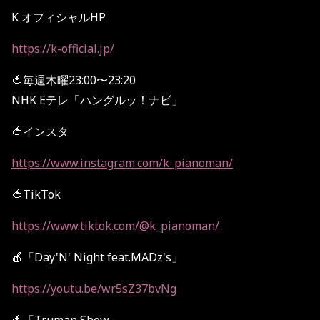
K オフィシャルHP
https://k-official.jp/
🍅毎週木曜23:00〜23:20
NHK Eテレ「ハングルッ！ナビ」
🍅インスタ
https://www.instagram.com/k_pianoman/
🍅TikTok
https://www.tiktok.com/@k_pianoman/
🍎「Day'N' Night feat.MADz's」
https://youtu.be/wr5sZ37bvNg