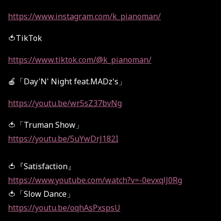
https://www.instagram.com/k_pianoman/
🍅TikTok
https://www.tiktok.com/@k_pianoman/
🍎「Day'N' Night feat.MADz's」
https://youtu.be/wr5sZ37bvNg
🍅「Truman Show」
https://youtu.be/5uYwDrJ182I
🍅『Satisfaction』
https://www.youtube.com/watch?v=-0evxqlJ0Rg
🍅「Slow Dance」
https://youtu.be/oqhAsPxspsU