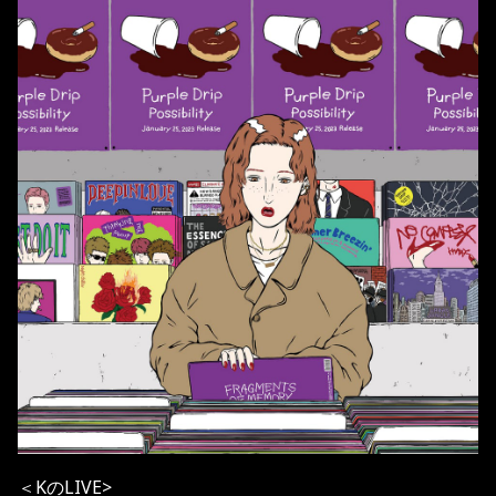
＜KのLIVE>