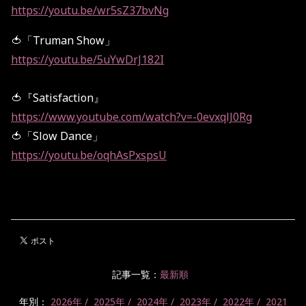
https://youtu.be/wr5sZ37bvNg
🍅「Truman Show」
https://youtu.be/5uYwDrJ182I
🍅『Satisfaction』
https://www.youtube.com/watch?v=-0evxqlJ0Rg
🍅「Slow Dance」
https://youtu.be/oqhAsPxspsU
記事一覧：
最新順
年別：
2026年
2025年
2024年
2023年
2022年
2021